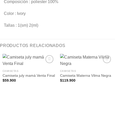
Composición : poliester 100%
Color : Ivory
Tallas : 1(sm) 2(ml)
PRODUCTOS RELACIONADOS
CAMISETAS
CAMISETAS
Camiseta july mamá Venta Final
Camiseta Materna Vilma Negra
Añadir
Añadir
a la
a la
$
59.900
$
119.900
lista de
lista de
deseos
deseos