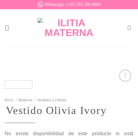
Saltar
WhatsApp: (+57) 315 285 9604
al
contenido
Añadir
Inicio
/
Materna
/
Vestidos y Faldas
a la
Vestido Olivia Ivory
lista de
deseos
No existe disponibilidad de este producto ni está