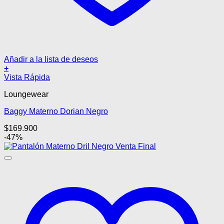
Añadir a la lista de deseos
+
Este
Vista Rápida
producto
Loungewear
tiene
múltiples
Baggy Materno Dorian Negro
variantes.
Las
$
169.900
opciones
-47%
se
pueden
elegir
en
la
página
de
producto