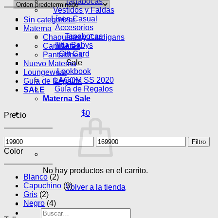
Tapabocas
Vestidos y Faldas
Línea Casual
Sin categorizar
Accesorios
Materna
Tapabocas
Chaquetas y Cardigans
Ilitia Babys
Camisetas
Gift Card
Pantalones
Sale
Nuevo Materna
Lookbook
Loungewear
LAGOM SS 2020
Guía de Regalos
Guía de Regalos
SALE
Materna Sale
$
0
Precio
Precio
Precio
Filtro
mínimo
máximo
Color
No hay productos en el carrito.
Blanco
(2)
Capuchino
(3)
Volver a la tienda
Gris
(2)
Negro
(4)
Buscar