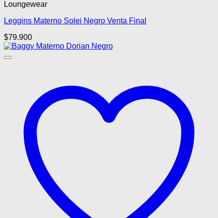
Loungewear
tiene
múltiples
Leggins Materno Solei Negro Venta Final
variantes.
Las
$
79.900
opciones
se
pueden
elegir
en
la
página
de
producto