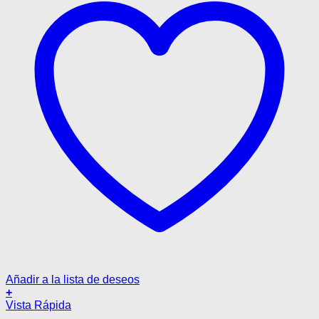
de
producto
Añadir a la lista de deseos
+
Este
Vista Rápida
producto