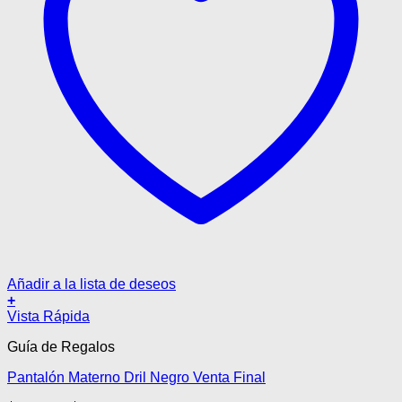
Añadir a la lista de deseos
+
Este
Vista Rápida
producto
Guía de Regalos
tiene
múltiples
Pantalón Materno Dril Negro Venta Final
variantes.
Las