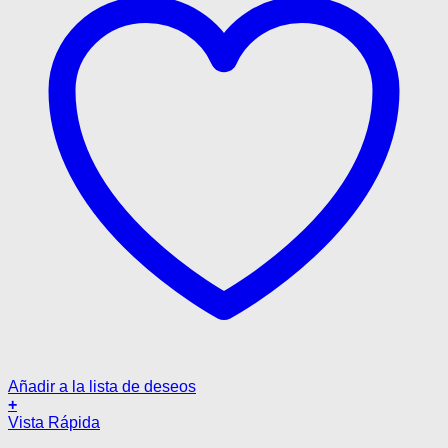
página
de
producto
Añadir a la lista de deseos
+
Este
Vista Rápida
producto