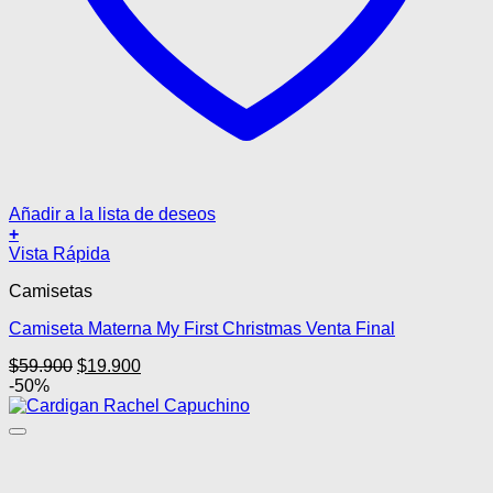
Añadir a la lista de deseos
+
Este
Vista Rápida
producto
Camisetas
tiene
múltiples
Camiseta Materna My First Christmas Venta Final
variantes.
Las
El
El
$
59.900
$
19.900
opciones
precio
precio
-50%
se
original
actual
pueden
era:
es:
elegir
$59.900.
$19.900.
en
la
página