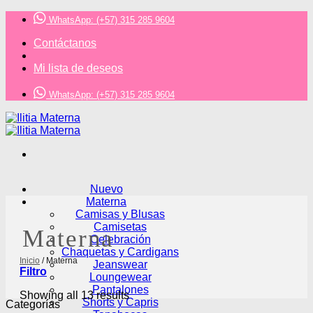
Saltar
WhatsApp: (+57) 315 285 9604
al
contenido
Contáctanos
Mi lista de deseos
WhatsApp: (+57) 315 285 9604
Nuevo
Materna
Camisas y Blusas
Camisetas
Materna
Celebración
Chaquetas y Cardigans
Inicio
/
Materna
Jeanswear
Filtro
Loungewear
Pantalones
Showing all 13 results
Shorts y Capris
Categorías