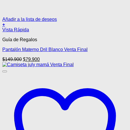
Añadir a la lista de deseos
+
Este
Vista Rápida
producto
Guía de Regalos
tiene
múltiples
Pantalón Materno Dril Blanco Venta Final
variantes.
Las
El
El
$
149.900
$
79.900
opciones
precio
precio
se
original
actual
pueden
era:
es:
elegir
$149.900.
$79.900.
en
la
página
de
producto