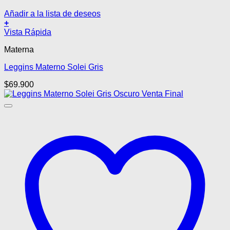
Añadir a la lista de deseos
+
Este
Vista Rápida
producto
Materna
tiene
múltiples
Leggins Materno Solei Gris
variantes.
Las
$
69.900
opciones
se
pueden
elegir
en
la
página
de
producto