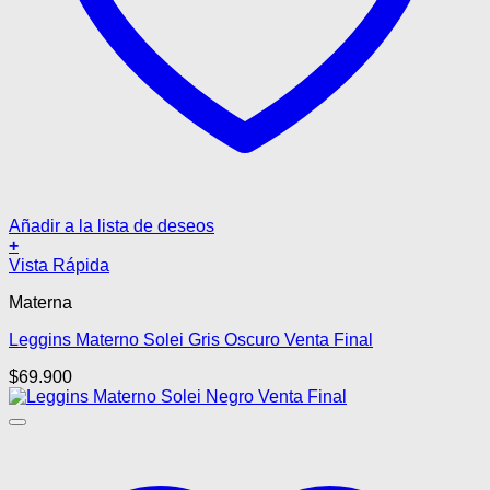
Añadir a la lista de deseos
+
Este
Vista Rápida
producto
Materna
tiene
múltiples
Leggins Materno Solei Gris Oscuro Venta Final
variantes.
Las
$
69.900
opciones
se
pueden
elegir
en
la