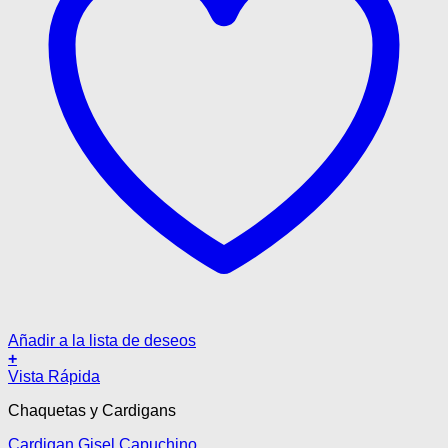
Añadir a la lista de deseos
+
Este
Vista Rápida
producto
Chaquetas y Cardigans
tiene
múltiples
Cardigan Gisel Capuchino
variantes.