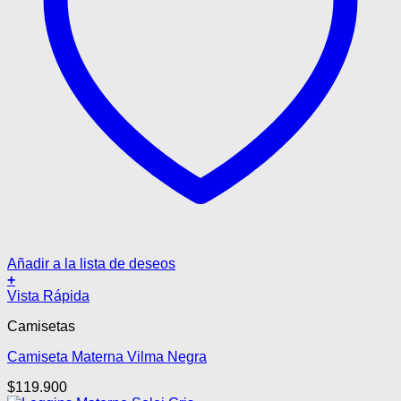
Añadir a la lista de deseos
+
Este
Vista Rápida
producto
Camisetas
tiene
múltiples
Camiseta Materna Vilma Negra
variantes.
Las
$
119.900
opciones