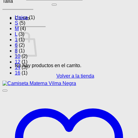
Talla
por:
Unica
(1)
Carrito
S
(5)
M
(4)
L
(3)
1
(1)
6
(2)
8
(1)
10
(2)
12
(1)
No hay productos en el carrito.
14
(3)
16
(1)
Volver a la tienda