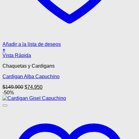
Añadir a la lista de deseos
+
Este
Vista Rápida
producto
Chaquetas y Cardigans
tiene
múltiples
Cardigan Alba Capuchino
variantes.
Las
El
El
$
149.900
$
74.950
opciones
precio
precio
-50%
se
original
actual
pueden
era:
es:
elegir
$149.900.
$74.950.
en
la
página
de
producto