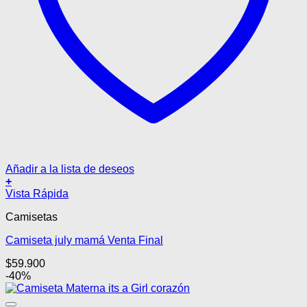
Añadir a la lista de deseos
+
Este
Vista Rápida
producto
Camisetas
tiene
múltiples
Camiseta july mamá Venta Final
variantes.
Las
$
59.900
opciones
-40%
se
pueden
elegir