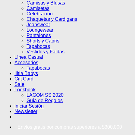
Camisas y Blusas
Camisetas
Celebración
Chaquetas y Cardigans
Jeanswear
Loungewear
Pantalones
Shorts y Capris
Tapabocas
Vestidos y Faldas
Línea Casual
Accesorios
Tapabocas
Ilitia Babys
Gift Card
Sale
Lookbook
LAGOM SS 2020
Guía de Regalos
Iniciar Sesión
Newsletter
Envíos gratis por compras superiores a $300.000