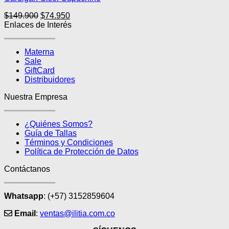
Las
El
El
$
149.900
$
74.950
opciones
precio
precio
Enlaces de Interés
se
original
actual
pueden
era:
es:
elegir
Materna
$149.900.
$74.950.
en
Sale
la
GiftCard
página
Distribuidores
de
producto
Nuestra Empresa
¿Quiénes Somos?
Guía de Tallas
Términos y Condiciones
Política de Protección de Datos
Contáctanos
Whatsapp
: (+57) 3152859604
Email
:
ventas@ilitia.com.co