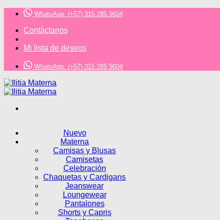
Saltar
WhatsApp: (+57) 315 285 9604
al
contenido
Contáctanos
Mi lista de deseos
WhatsApp: (+57) 315 285 9604
Nuevo
Materna
Camisas y Blusas
Camisetas
Celebración
Chaquetas y Cardigans
Jeanswear
Loungewear
Pantalones
Shorts y Capris