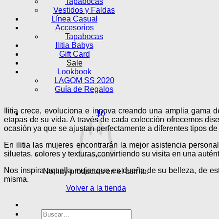
Tapabocas
Vestidos y Faldas
Línea Casual
Accesorios
Tapabocas
Ilitia Babys
Gift Card
Sale
Lookbook
LAGOM SS 2020
Guía de Regalos
Ilitia crece, evoluciona e innova creando una amplia gama 
$
0
etapas de su vida. A través de cada colección ofrecemos dise
ocasión ya que se ajustan perfectamente a diferentes tipos d
En ilitia las mujeres encontrarán la mejor asistencia persona
siluetas, colores y texturas,convirtiendo su visita en una auté
Nos inspira aquella mujer que es dueña de su belleza, de est
No hay productos en el carrito.
misma.
Volver a la tienda
Buscar