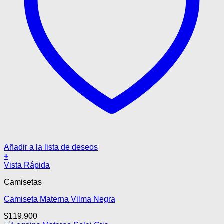
Añadir a la lista de deseos
+
Este
Vista Rápida
producto
Camisetas
tiene
múltiples
Camiseta Materna Vilma Negra
variantes.
Las
$
119.900
opciones