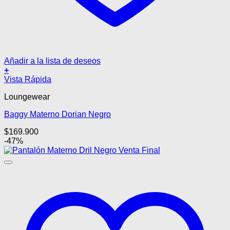
Añadir a la lista de deseos
+
Este
Vista Rápida
producto
Loungewear
tiene
múltiples
Baggy Materno Dorian Negro
variantes.
Las
$
169.900
opciones
-47%
se
pueden
elegir
en
la
página
de
producto