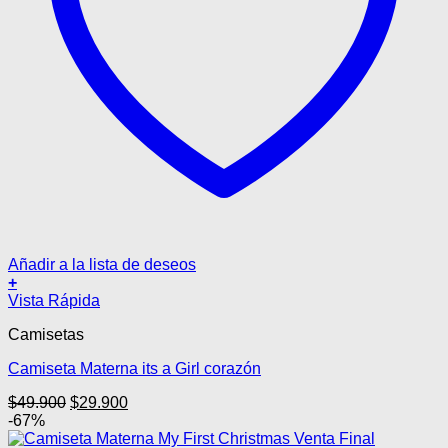
Añadir a la lista de deseos
+
Este
Vista Rápida
producto
Camisetas
tiene
múltiples
Camiseta Materna its a Girl corazón
variantes.
Las
El
El
$
49.900
$
29.900
opciones
precio
precio
-67%
se
original
actual
pueden