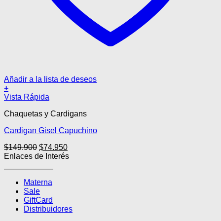
Añadir a la lista de deseos
+
Este
Vista Rápida
producto
Chaquetas y Cardigans
tiene
múltiples
Cardigan Gisel Capuchino
variantes.
Las
El
El
$
149.900
$
74.950
opciones
precio
precio
Enlaces de Interés
se
original
actual
pueden
era:
es:
elegir
Materna
$149.900.
$74.950.
en
Sale
la
GiftCard
página
Distribuidores
de
producto