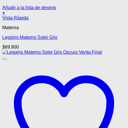
Añadir a la lista de deseos
+
Este
Vista Rápida
producto
Materna
tiene
múltiples
Leggins Materno Solei Gris
variantes.
Las
$
69.900
opciones
se
pueden
elegir
en
la
página
de
producto