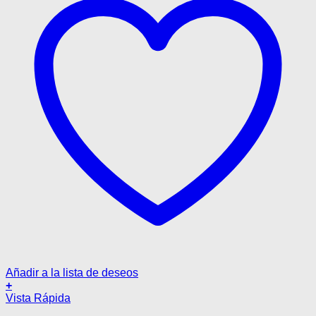
página
de
producto
Añadir a la lista de deseos
+
Este
Vista Rápida
producto