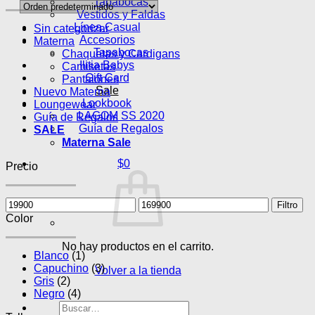
Tapabocas
Vestidos y Faldas
Línea Casual
Sin categorizar
Accesorios
Materna
Tapabocas
Chaquetas y Cardigans
Ilitia Babys
Camisetas
Gift Card
Pantalones
Sale
Nuevo Materna
Lookbook
Loungewear
LAGOM SS 2020
Guía de Regalos
Guía de Regalos
SALE
Materna Sale
$
0
Precio
Precio
Precio
Filtro
mínimo
máximo
Color
No hay productos en el carrito.
Blanco
(1)
Capuchino
(3)
Volver a la tienda
Gris
(2)
Negro
(4)
Buscar