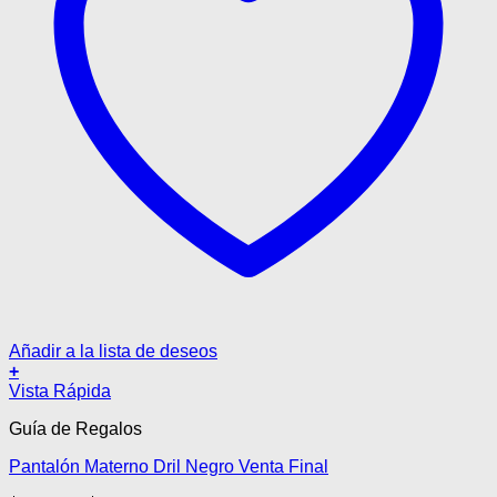
Añadir a la lista de deseos
+
Este
Vista Rápida
producto
Guía de Regalos
tiene
múltiples
Pantalón Materno Dril Negro Venta Final
variantes.
Las