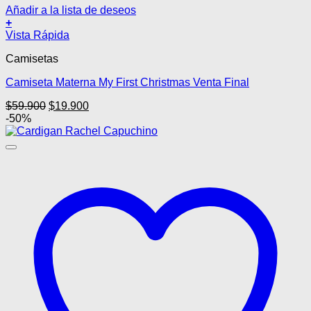
Añadir a la lista de deseos
+
Este
Vista Rápida
producto
Camisetas
tiene
múltiples
Camiseta Materna My First Christmas Venta Final
variantes.
Las
El
El
$
59.900
$
19.900
opciones
precio
precio
-50%
se
original
actual
pueden
era:
es:
elegir
$59.900.
$19.900.
en
la
página
de
producto