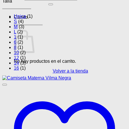
Talla
por:
Unica
(1)
Carrito
S
(4)
M
(3)
L
(2)
1
(1)
6
(2)
8
(1)
10
(2)
12
(1)
No hay productos en el carrito.
14
(3)
16
(1)
Volver a la tienda