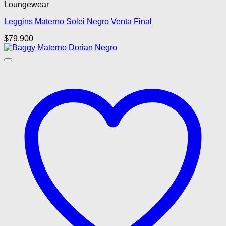
Loungewear
tiene
múltiples
Leggins Materno Solei Negro Venta Final
variantes.
Las
$
79.900
opciones
se
pueden
elegir
en
la
página
de
producto