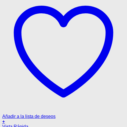
página
de
producto
Añadir a la lista de deseos
+
Este
Vista Rápida