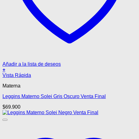
Añadir a la lista de deseos
+
Este
Vista Rápida
producto
Materna
tiene
múltiples
Leggins Materno Solei Gris Oscuro Venta Final
variantes.
Las
$
69.900
opciones
se
pueden
elegir
en
la