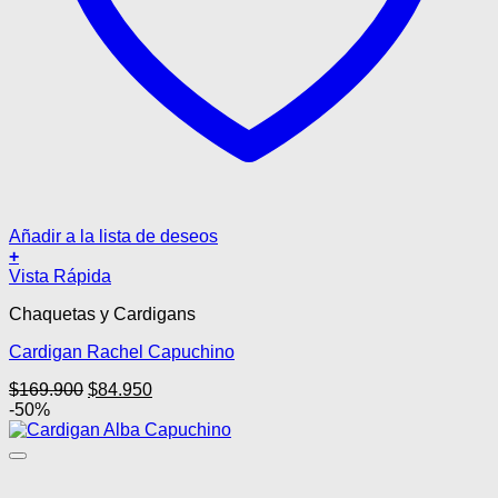
Añadir a la lista de deseos
+
Este
Vista Rápida
producto
Chaquetas y Cardigans
tiene
múltiples
Cardigan Rachel Capuchino
variantes.
Las
El
El
$
169.900
$
84.950
opciones
precio
precio
-50%
se
original
actual
pueden
era:
es:
elegir
$169.900.
$84.950.
en
la