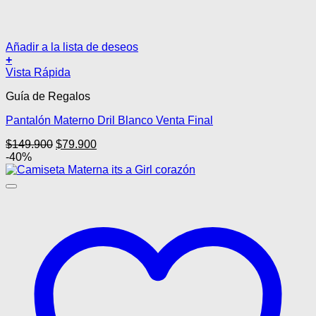
Añadir a la lista de deseos
+
Este
Vista Rápida
producto
Guía de Regalos
tiene
múltiples
Pantalón Materno Dril Blanco Venta Final
variantes.
Las
El
El
$
149.900
$
79.900
opciones
precio
precio
-40%
se
original
actual
pueden
era:
es:
elegir
$149.900.
$79.900.
en
la
página
de
producto