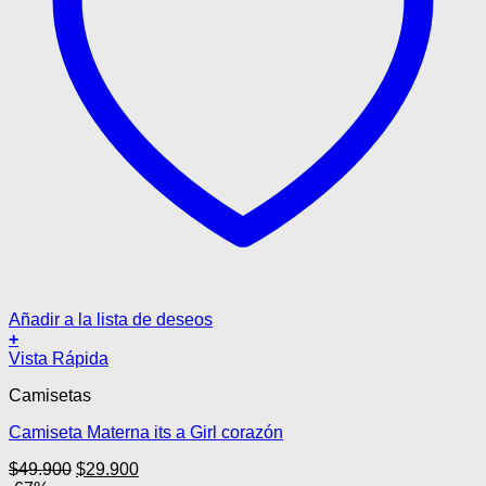
Añadir a la lista de deseos
+
Este
Vista Rápida
producto
Camisetas
tiene
múltiples
Camiseta Materna its a Girl corazón
variantes.
Las
El
El
$
49.900
$
29.900
opciones