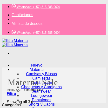
Saltar
WhatsApp: (+57) 315 285 9604
al
contenido
Contáctanos
Mi lista de deseos
WhatsApp: (+57) 315 285 9604
Nuevo
Materna
Camisas y Blusas
Camisetas
Materna Sale
Celebración
Chaquetas y Cardigans
Inicio
/
SALE
/
Materna Sale
Jeanswear
Filtro
Loungewear
Pantalones
Showing all 3 results
Shorts y Capris
Categorías