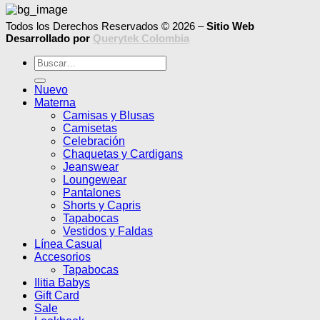
Todos los Derechos Reservados © 2026 –
Sitio Web
Desarrollado por
Querytek Colombia
Buscar
por:
Nuevo
Materna
Camisas y Blusas
Camisetas
Celebración
Chaquetas y Cardigans
Jeanswear
Loungewear
Pantalones
Shorts y Capris
Tapabocas
Vestidos y Faldas
Línea Casual
Accesorios
Tapabocas
Ilitia Babys
Gift Card
Sale