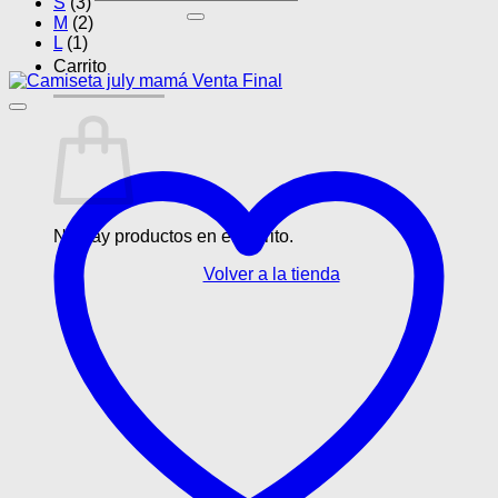
S
(3)
por:
M
(2)
L
(1)
Carrito
No hay productos en el carrito.
Volver a la tienda