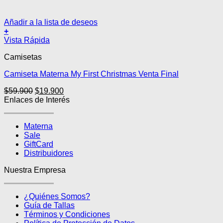
Añadir a la lista de deseos
+
Este
Vista Rápida
producto
Camisetas
tiene
múltiples
Camiseta Materna My First Christmas Venta Final
variantes.
Las
El
El
$
59.900
$
19.900
opciones
precio
precio
Enlaces de Interés
se
original
actual
pueden
era:
es:
elegir
Materna
$59.900.
$19.900.
en
Sale
la
GiftCard
página
Distribuidores
de
producto
Nuestra Empresa
¿Quiénes Somos?
Guía de Tallas
Términos y Condiciones