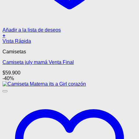
Añadir a la lista de deseos
+
Este
Vista Rápida
producto
Camisetas
tiene
múltiples
Camiseta july mamá Venta Final
variantes.
Las
$
59.900
opciones
-40%
se
pueden
elegir
en
la
página
de
producto