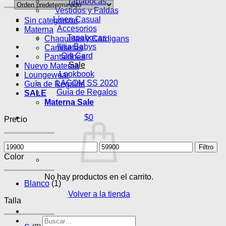
Tapabocas
Vestidos y Faldas
Línea Casual
Sin categorizar
Accesorios
Materna
Tapabocas
Chaquetas y Cardigans
Ilitia Babys
Camisetas
Gift Card
Pantalones
Sale
Nuevo Materna
Lookbook
Loungewear
LAGOM SS 2020
Guía de Regalos
Guía de Regalos
SALE
Materna Sale
$
0
Precio
Precio
Precio
Filtro
mínimo
máximo
Color
No hay productos en el carrito.
Blanco
(1)
Volver a la tienda
Talla
Buscar