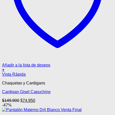
Añadir a la lista de deseos
+
Este
Vista Rápida
producto
Chaquetas y Cardigans
tiene
múltiples
Cardigan Gisel Capuchino
variantes.
Las
El
El
$
149.900
$
74.950
opciones
precio
precio
-47%
se
original
actual
pueden
era:
es: