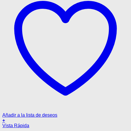
página
de
producto
Añadir a la lista de deseos
+
Este
Vista Rápida
producto