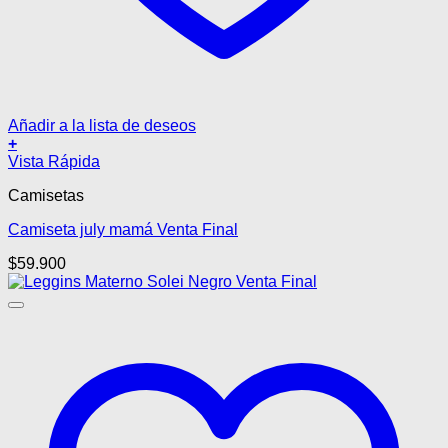
Añadir a la lista de deseos
+
Este
Vista Rápida
producto
Camisetas
tiene
múltiples
Camiseta july mamá Venta Final
variantes.
Las
$
59.900
opciones
se
pueden
elegir
en
la
página
de
producto