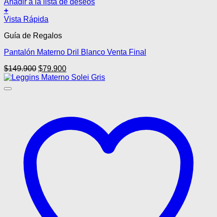
Añadir a la lista de deseos
+
Este
Vista Rápida
producto
Guía de Regalos
tiene
múltiples
Pantalón Materno Dril Blanco Venta Final
variantes.
Las
El
El
$
149.900
$
79.900
opciones
precio
precio
se
original
actual
pueden
era:
es:
elegir
$149.900.
$79.900.
en
la
página
de
producto