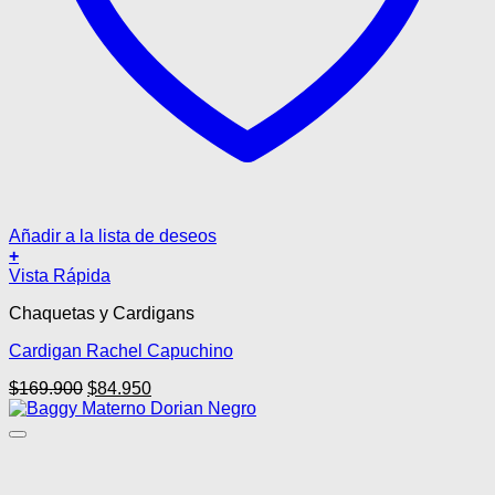
Añadir a la lista de deseos
+
Este
Vista Rápida
producto
Chaquetas y Cardigans
tiene
múltiples
Cardigan Rachel Capuchino
variantes.
Las
El
El
$
169.900
$
84.950
opciones
precio
precio
se
original
actual
pueden
era:
es:
elegir
$169.900.
$84.950.
en
la