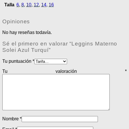
Talla
6
,
8
,
10
,
12
,
14
,
16
Opiniones
No hay reseñas todavía.
Sé el primero en valorar “Leggins Materno
Solei Azul Turquí”
Tu puntuación
*
Tu valoración
*
Nombre
*