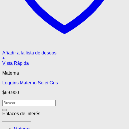
Añadir a la lista de deseos
+
Este
Vista Rápida
producto
Materna
tiene
múltiples
Leggins Materno Solei Gris
variantes.
Las
$
69.900
opciones
se
pueden
elegir
Enlaces de Interés
en
la
página
Materna