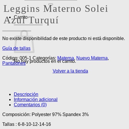
por:
Leggins Materno Solei
Azul Turquí
Carrito
No existe disponibilidad de este producto ni está disponible.
Guía de tallas
Código:
005-1
Categorías:
Materna
,
Nuevo Materna
,
No hay productos en el carrito.
Pantalones
Volver a la tienda
Descripción
Información adicional
Comentarios (0)
Composición: Polyester 97% Spandex 3%
Tallas : 6-8-10-12-14-16