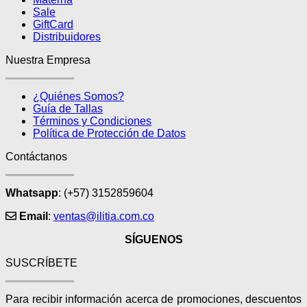
de
Sale
producto
GiftCard
Distribuidores
Nuestra Empresa
¿Quiénes Somos?
Guía de Tallas
Términos y Condiciones
Política de Protección de Datos
Contáctanos
Whatsapp
: (+57) 3152859604
Email
:
ventas@ilitia.com.co
SÍGUENOS
SUSCRÍBETE
Para recibir información acerca de promociones, descuentos