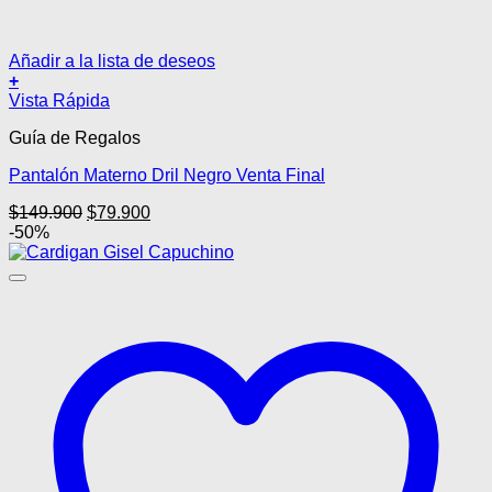
Añadir a la lista de deseos
+
Este
Vista Rápida
producto
Guía de Regalos
tiene
múltiples
Pantalón Materno Dril Negro Venta Final
variantes.
Las
El
El
$
149.900
$
79.900
opciones
precio
precio
-50%
se
original
actual
pueden
era:
es:
elegir
$149.900.
$79.900.
en
la
página
de
producto