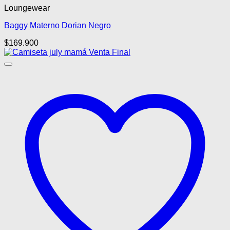
Loungewear
tiene
múltiples
Baggy Materno Dorian Negro
variantes.
Las
$
169.900
opciones
se
pueden
elegir
en
la
página
de
producto