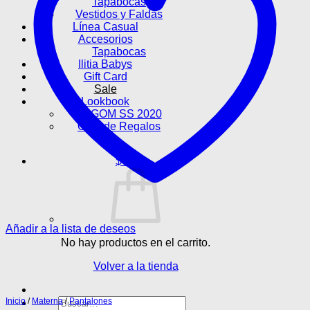
Tapabocas
Vestidos y Faldas
Línea Casual
Accesorios
Tapabocas
Ilitia Babys
Gift Card
Sale
Lookbook
LAGOM SS 2020
Guía de Regalos
$
0
Añadir a la lista de deseos
No hay productos en el carrito.
Volver a la tienda
Buscar
Inicio
/
Materna
/
Pantalones