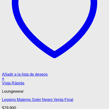
Añadir a la lista de deseos
+
Este
Vista Rápida
producto
Loungewear
tiene
múltiples
Leggins Materno Solei Negro Venta Final
variantes.
Las
$
79.900