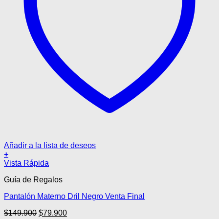
Añadir a la lista de deseos
+
Este
Vista Rápida
producto
Guía de Regalos
tiene
múltiples
Pantalón Materno Dril Negro Venta Final
variantes.
Las
El
El
$
149.900
$
79.900
opciones