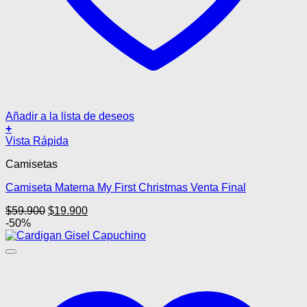
Añadir a la lista de deseos
+
Este
Vista Rápida
producto
Camisetas
tiene
múltiples
Camiseta Materna My First Christmas Venta Final
variantes.
Las
El
El
$
59.900
$
19.900
opciones
precio
precio
-50%
se
original
actual
pueden
era:
es:
elegir
$59.900.
$19.900.
en
la
página
de