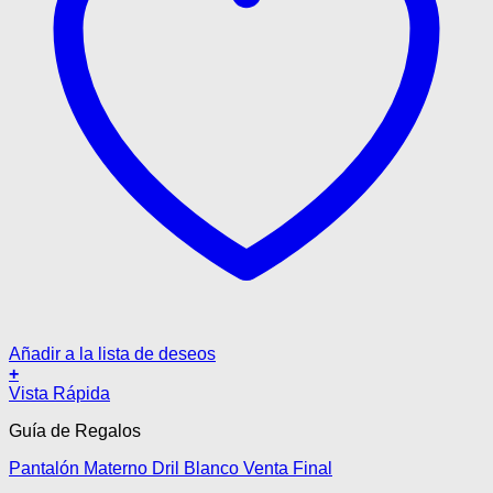
Añadir a la lista de deseos
+
Este
Vista Rápida
producto
Guía de Regalos
tiene
múltiples
Pantalón Materno Dril Blanco Venta Final
variantes.
Las