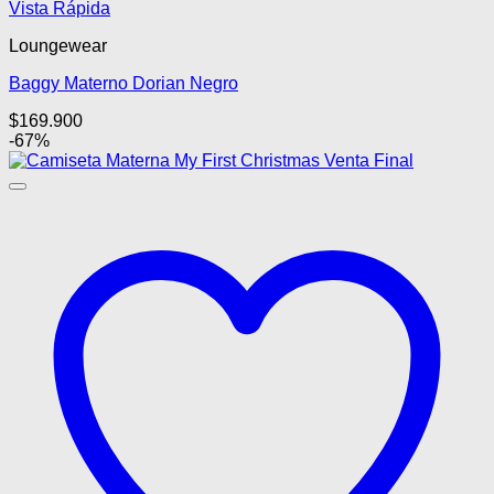
Este
Vista Rápida
producto
Loungewear
tiene
múltiples
Baggy Materno Dorian Negro
variantes.
Las
$
169.900
opciones
-67%
se
pueden
elegir
en
la
página
de
producto