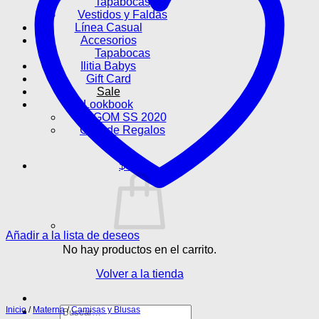
Tapabocas
Vestidos y Faldas
Línea Casual
Accesorios
Tapabocas
Ilitia Babys
Gift Card
Sale
Lookbook
LAGOM SS 2020
Guía de Regalos
$
0
Añadir a la lista de deseos
No hay productos en el carrito.
Volver a la tienda
Buscar
Inicio
/
Materna
/
Camisas y Blusas