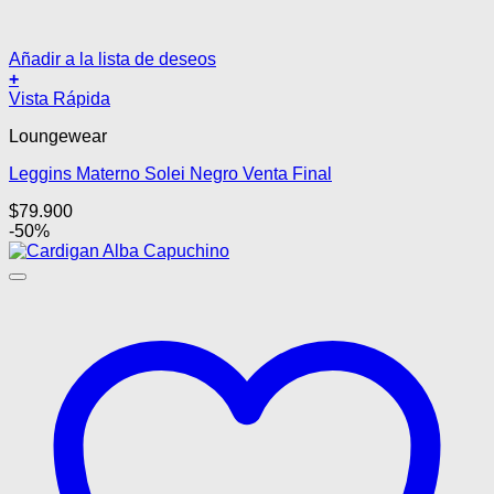
Añadir a la lista de deseos
+
Este
Vista Rápida
producto
Loungewear
tiene
múltiples
Leggins Materno Solei Negro Venta Final
variantes.
Las
$
79.900
opciones
-50%
se
pueden
elegir
en
la
página
de
producto