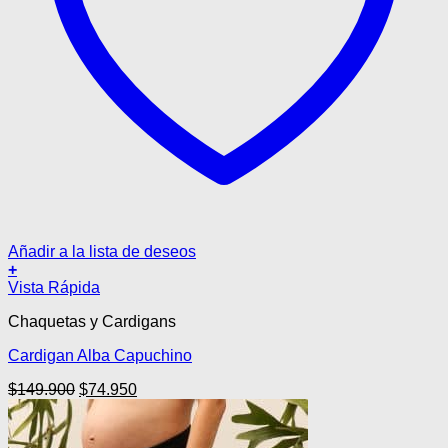
Añadir a la lista de deseos
+
Este
Vista Rápida
producto
Chaquetas y Cardigans
tiene
múltiples
Cardigan Alba Capuchino
variantes.
Las
El
El
$
149.900
$
74.950
opciones
precio
precio
se
original
actual
pueden
era:
es: