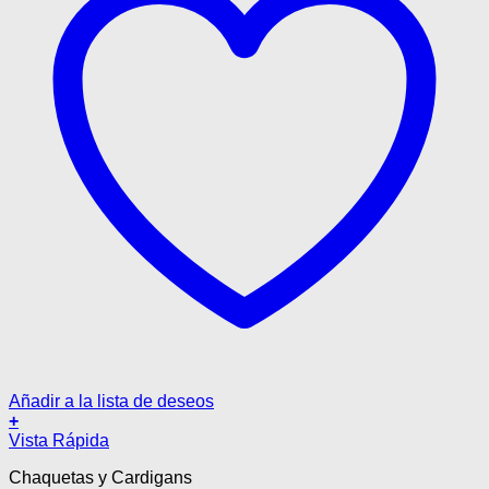
producto
Añadir a la lista de deseos
+
Este
Vista Rápida
producto
Chaquetas y Cardigans
tiene