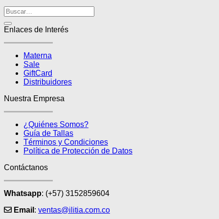
precio
precio
se
original
actual
pueden
era:
es:
elegir
$149.900.
$79.900.
Enlaces de Interés
en
la
página
Materna
de
Sale
producto
GiftCard
Distribuidores
Nuestra Empresa
¿Quiénes Somos?
Guía de Tallas
Términos y Condiciones
Política de Protección de Datos
Contáctanos
Whatsapp
: (+57) 3152859604
Email
:
ventas@ilitia.com.co