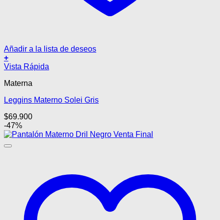
Añadir a la lista de deseos
+
Este
Vista Rápida
producto
Materna
tiene
múltiples
Leggins Materno Solei Gris
variantes.
Las
$
69.900
opciones
-47%
se
pueden
elegir
en
la
página
de
producto