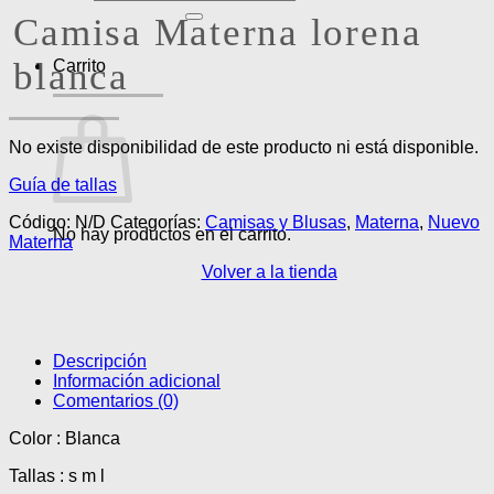
por:
Camisa Materna lorena
blanca
Carrito
No existe disponibilidad de este producto ni está disponible.
Guía de tallas
Código:
N/D
Categorías:
Camisas y Blusas
,
Materna
,
Nuevo
No hay productos en el carrito.
Materna
Volver a la tienda
Descripción
Información adicional
Comentarios (0)
Color : Blanca
Tallas : s m l