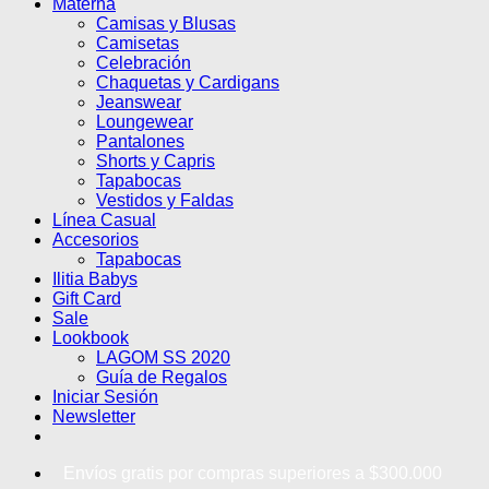
Materna
Camisas y Blusas
Camisetas
Celebración
Chaquetas y Cardigans
Jeanswear
Loungewear
Pantalones
Shorts y Capris
Tapabocas
Vestidos y Faldas
Línea Casual
Accesorios
Tapabocas
Ilitia Babys
Gift Card
Sale
Lookbook
LAGOM SS 2020
Guía de Regalos
Iniciar Sesión
Newsletter
Envíos gratis por compras superiores a $300.000