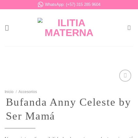
Saltar
WhatsApp: (+57) 315 285 9604
al
contenido
Inicio
/
Accesorios
Añadir
Bufanda Anny Celeste by
a la
lista de
Ser Mamá
deseos