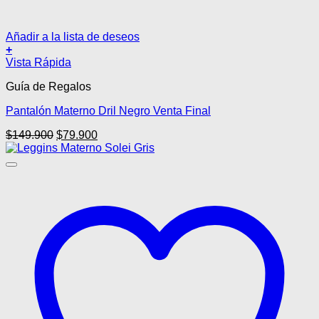
Añadir a la lista de deseos
+
Este
Vista Rápida
producto
Guía de Regalos
tiene
múltiples
Pantalón Materno Dril Negro Venta Final
variantes.
Las
El
El
$
149.900
$
79.900
opciones
precio
precio
se
original
actual
pueden
era:
es:
elegir
$149.900.
$79.900.
en
la
página
de
producto