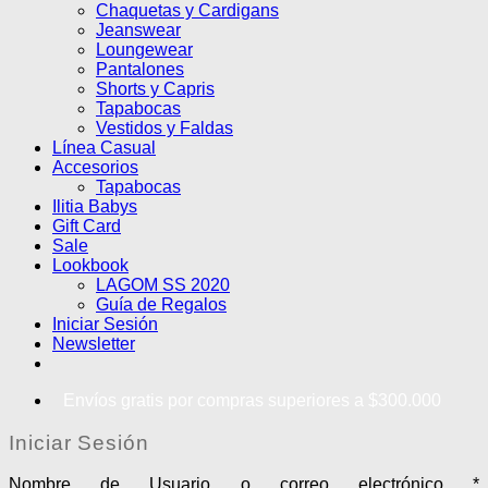
Chaquetas y Cardigans
Jeanswear
Loungewear
Pantalones
Shorts y Capris
Tapabocas
Vestidos y Faldas
Línea Casual
Accesorios
Tapabocas
Ilitia Babys
Gift Card
Sale
Lookbook
LAGOM SS 2020
Guía de Regalos
Iniciar Sesión
Newsletter
Envíos gratis por compras superiores a $300.000
Iniciar Sesión
Nombre de Usuario o correo electrónico
*