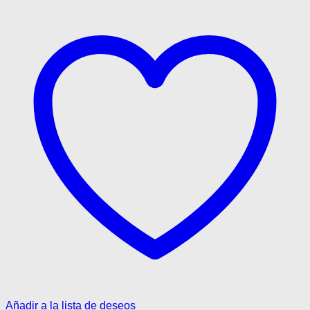
era:
es:
elegir
$49.900.
$29.900.
en
la
página
de
producto
Añadir a la lista de deseos