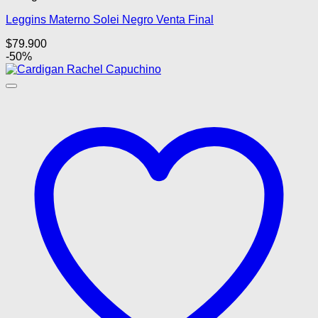
múltiples
Leggins Materno Solei Negro Venta Final
variantes.
Las
$
79.900
opciones
-50%
se
pueden
elegir
en
la
página
de
producto