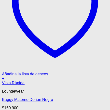
Añadir a la lista de deseos
+
Este
Vista Rápida
producto
Loungewear
tiene
múltiples
Baggy Materno Dorian Negro
variantes.
Las
$
169.900
opciones