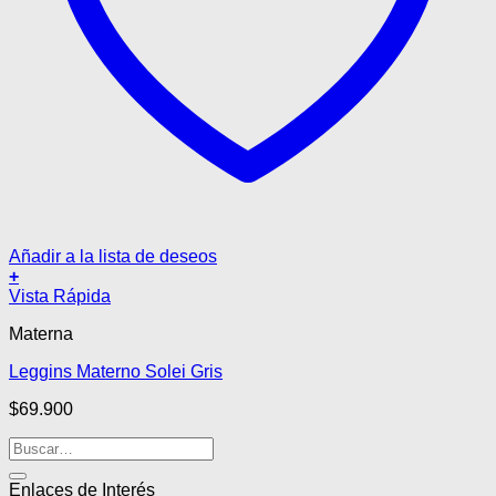
Añadir a la lista de deseos
+
Este
Vista Rápida
producto
Materna
tiene
múltiples
Leggins Materno Solei Gris
variantes.
Las
$
69.900
opciones
se
pueden
elegir
Enlaces de Interés
en