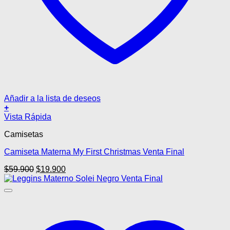
Añadir a la lista de deseos
+
Este
Vista Rápida
producto
Camisetas
tiene
múltiples
Camiseta Materna My First Christmas Venta Final
variantes.
Las
El
El
$
59.900
$
19.900
opciones
precio
precio
se
original
actual
pueden
era:
es:
elegir
$59.900.
$19.900.
en
la
página