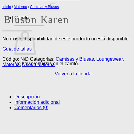
por:
Inicio
/
Materna
/
Camisas y Blusas
Bluson Karen
Carrito
No existe disponibilidad de este producto ni está disponible.
Guía de tallas
Código:
N/D
Categorías:
Camisas y Blusas
,
Loungewear
,
No hay productos en el carrito.
Materna
,
Nuevo Materna
Volver a la tienda
Descripción
Información adicional
Comentarios (0)