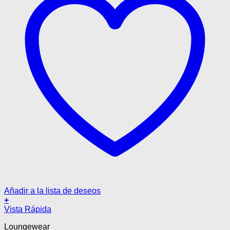
de
producto
Añadir a la lista de deseos
+
Este
Vista Rápida
producto
Loungewear
tiene