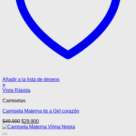
Añadir a la lista de deseos
+
Este
Vista Rápida
producto
Camisetas
tiene
múltiples
Camiseta Materna its a Girl corazón
variantes.
Las
El
El
$
49.900
$
29.900
opciones
precio
precio
se
original
actual
pueden