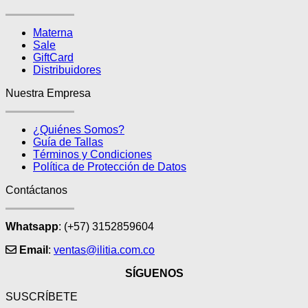
la
página
Materna
de
Sale
producto
GiftCard
Distribuidores
Nuestra Empresa
¿Quiénes Somos?
Guía de Tallas
Términos y Condiciones
Política de Protección de Datos
Contáctanos
Whatsapp
: (+57) 3152859604
Email
:
ventas@ilitia.com.co
SÍGUENOS
SUSCRÍBETE