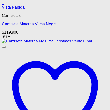
+
Este
Vista Rápida
producto
Camisetas
tiene
múltiples
Camiseta Materna Vilma Negra
variantes.
Las
$
119.900
opciones
-67%
se
pueden
elegir
en
la
página
de
producto