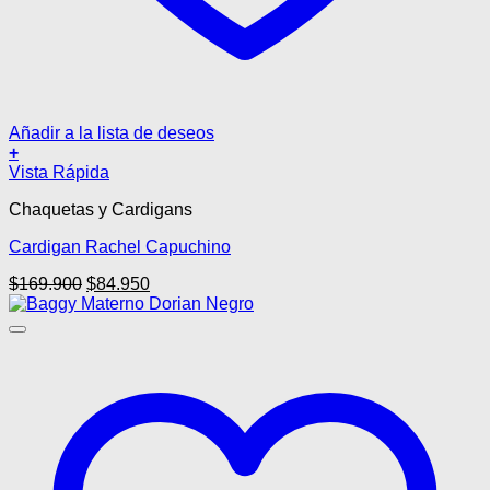
Añadir a la lista de deseos
+
Este
Vista Rápida
producto
Chaquetas y Cardigans
tiene
múltiples
Cardigan Rachel Capuchino
variantes.
Las
El
El
$
169.900
$
84.950
opciones
precio
precio
se
original
actual
pueden
era:
es:
elegir
$169.900.
$84.950.
en
la
página
de
producto