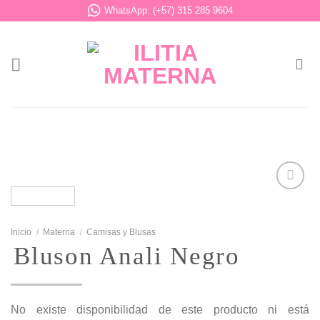
Saltar
WhatsApp: (+57) 315 285 9604
al
contenido
Añadir
Inicio
/
Materna
/
Camisas y Blusas
a la
Bluson Anali Negro
lista de
deseos
No existe disponibilidad de este producto ni está