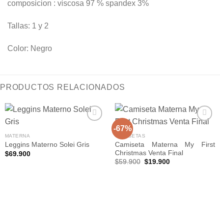
composicion : viscosa 97 % spandex 3%
Tallas: 1 y 2
Color: Negro
PRODUCTOS RELACIONADOS
-67%
MATERNA
CAMISETAS
Camiseta Materna My First
Leggins Materno Solei Gris
Añadir
Añadir
Christmas Venta Final
a la
a la
$
69.900
lista de
lista de
El
El
$
59.900
$
19.900
deseos
deseos
precio
precio
original
actual
era:
es:
$59.900.
$19.900.