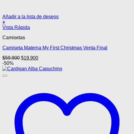
Añadir a la lista de deseos
+
Este
Vista Rápida
producto
Camisetas
tiene
múltiples
Camiseta Materna My First Christmas Venta Final
variantes.
Las
El
El
$
59.900
$
19.900
opciones
precio
precio
-50%
se
original
actual
pueden
era:
es:
elegir
$59.900.
$19.900.
en
la
página
de
producto