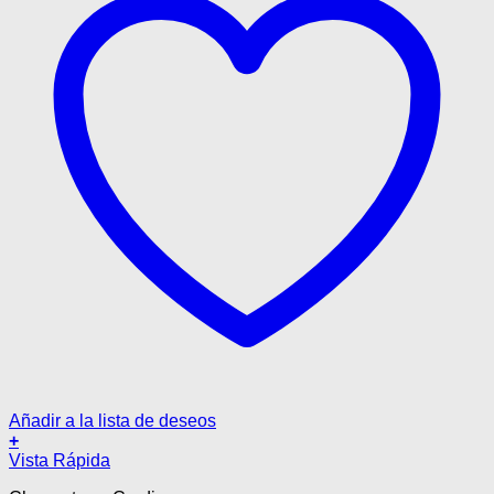
de
producto
Añadir a la lista de deseos
+
Este
Vista Rápida
producto