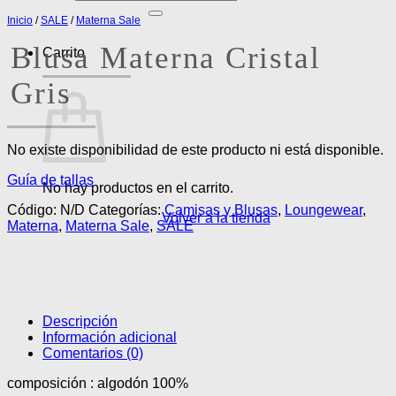
por:
Inicio
/
SALE
/
Materna Sale
Blusa Materna Cristal
Carrito
Gris
No existe disponibilidad de este producto ni está disponible.
Guía de tallas
No hay productos en el carrito.
Código:
N/D
Categorías:
Camisas y Blusas
,
Loungewear
,
Volver a la tienda
Materna
,
Materna Sale
,
SALE
Descripción
Información adicional
Comentarios (0)
composición : algodón 100%