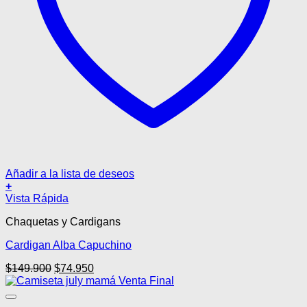
Añadir a la lista de deseos
+
Este
Vista Rápida
producto
Chaquetas y Cardigans
tiene
múltiples
Cardigan Alba Capuchino
variantes.
Las
El
El
$
149.900
$
74.950
opciones
precio
precio
se
original
actual
pueden
era:
es: