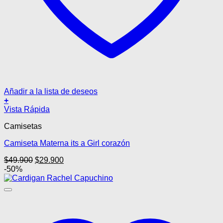
Añadir a la lista de deseos
+
Este
Vista Rápida
producto
Camisetas
tiene
múltiples
Camiseta Materna its a Girl corazón
variantes.
Las
El
El
$
49.900
$
29.900
opciones
precio
precio
-50%
se
original
actual
pueden
era:
es:
elegir
$49.900.
$29.900.
en
la
página