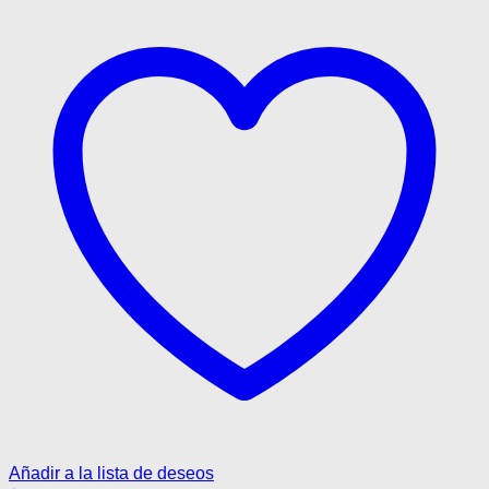
elegir
$149.900.
$74.950.
en
la
página
de
producto
Añadir a la lista de deseos