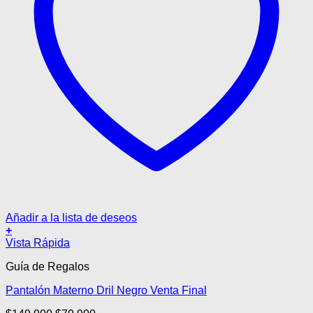
Añadir a la lista de deseos
+
Este
Vista Rápida
producto
Guía de Regalos
tiene
múltiples
Pantalón Materno Dril Negro Venta Final
variantes.
Las