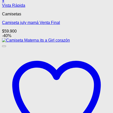
+
Este
Vista Rápida
producto
Camisetas
tiene
múltiples
Camiseta july mamá Venta Final
variantes.
Las
$
59.900
opciones
-40%
se
pueden
elegir
en
la
página
de
producto