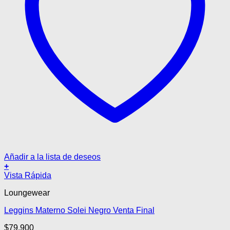
Añadir a la lista de deseos
+
Este
Vista Rápida
producto
Loungewear
tiene
múltiples
Leggins Materno Solei Negro Venta Final
variantes.
Las
$
79.900