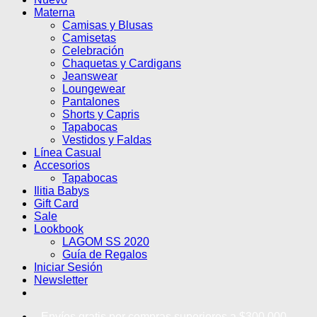
Materna
Camisas y Blusas
Camisetas
Celebración
Chaquetas y Cardigans
Jeanswear
Loungewear
Pantalones
Shorts y Capris
Tapabocas
Vestidos y Faldas
Línea Casual
Accesorios
Tapabocas
Ilitia Babys
Gift Card
Sale
Lookbook
LAGOM SS 2020
Guía de Regalos
Iniciar Sesión
Newsletter
Envíos gratis por compras superiores a $300.000