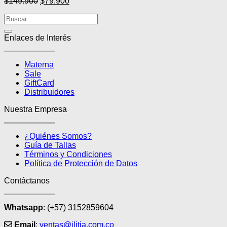
El
El
$
149.900
$
79.900
opciones
precio
precio
se
original
actual
pueden
era:
es:
elegir
$149.900.
$79.900.
Enlaces de Interés
en
la
página
Materna
de
Sale
producto
GiftCard
Distribuidores
Nuestra Empresa
¿Quiénes Somos?
Guía de Tallas
Términos y Condiciones
Política de Protección de Datos
Contáctanos
Whatsapp
: (+57) 3152859604
Email
:
ventas@ilitia.com.co