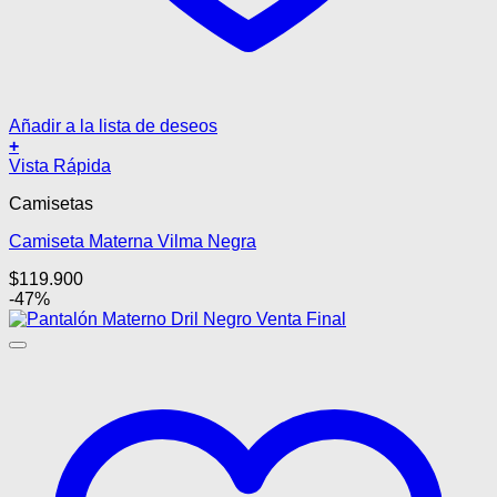
Añadir a la lista de deseos
+
Este
Vista Rápida
producto
Camisetas
tiene
múltiples
Camiseta Materna Vilma Negra
variantes.
Las
$
119.900
opciones
-47%
se
pueden
elegir
en
la
página
de
producto