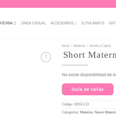
ATERNA
LÍNEA CASUAL
ACCESORIOS
ILITIA BABYS
GIF
Inicio
/
Materna
/
Shorts y Capris
Short Mater
No existe disponibilidad de e
Añadir
a la
lista de
Guía de tallas
deseos
Código:
0253-2-12
Categorías:
Materna
,
Nuevo Matern