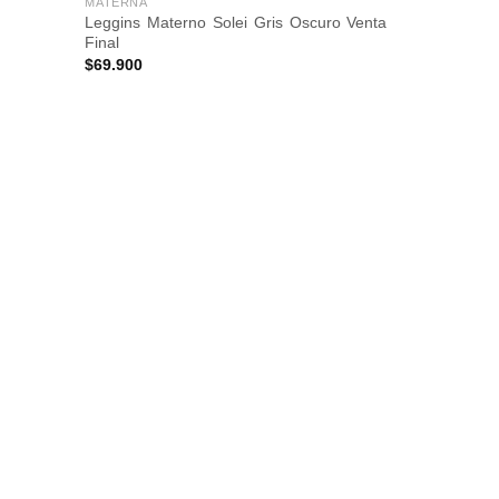
MATERNA
Leggins Materno Solei Gris Oscuro Venta
Añadir
Añadir
Final
a la
a la
lista de
lista de
$
69.900
deseos
deseos
CAMISETAS
Camiseta Ma
$
119.900