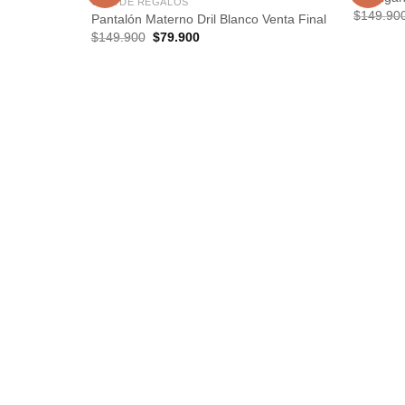
GUÍA DE REGALOS
$
149.90
Pantalón Materno Dril Blanco Venta Final
Añadir
El
El
$
149.900
$
79.900
a la
precio
precio
lista de
original
actual
deseos
era:
es:
$149.900.
$79.900.