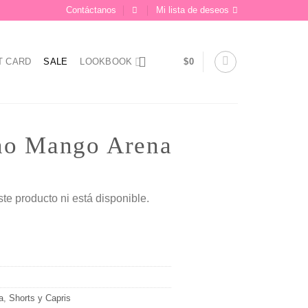
Contáctanos
Mi lista de deseos
T CARD
SALE
LOOKBOOK
$
0
no Mango Arena
ste producto ni está disponible.
a
,
Shorts y Capris