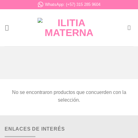
Saltar
WhatsApp: (+57) 315 285 9604
al
contenido
No se encontraron productos que concuerden con la
selección.
ENLACES DE INTERÉS