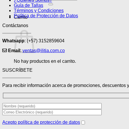
¿Quiénes Somos?
por:
Guía de Tallas
Términos y Condiciones
Política de Protección de Datos
Carrito
Contáctanos
Whatsapp
: (+57) 3152859604
Email
:
ventas@ilitia.com.co
No hay productos en el carrito.
SUSCRÍBETE
Para recibir información acerca de promociones, descuentos 
Acepto política de protección de datos