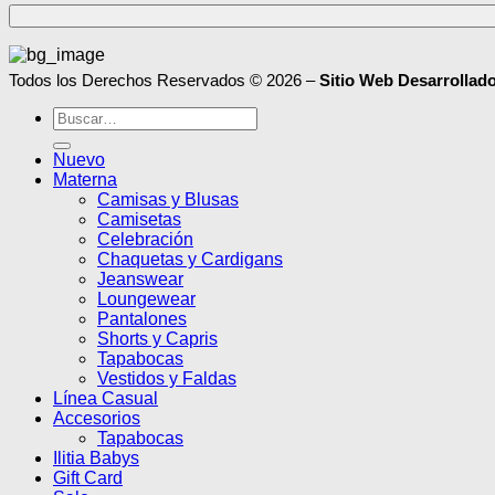
Todos los Derechos Reservados © 2026 –
Sitio Web Desarrollad
Buscar
por:
Nuevo
Materna
Camisas y Blusas
Camisetas
Celebración
Chaquetas y Cardigans
Jeanswear
Loungewear
Pantalones
Shorts y Capris
Tapabocas
Vestidos y Faldas
Línea Casual
Accesorios
Tapabocas
Ilitia Babys
Gift Card