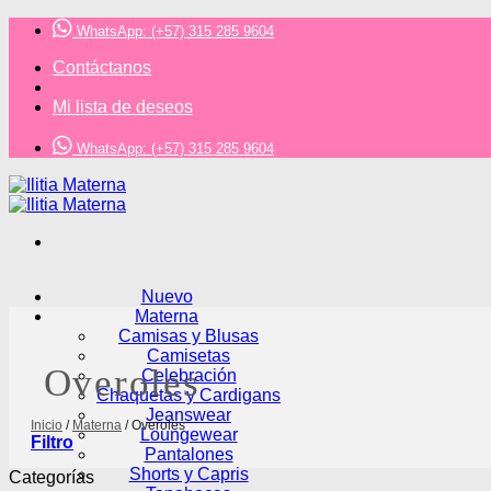
Saltar
WhatsApp: (+57) 315 285 9604
al
contenido
Contáctanos
Mi lista de deseos
WhatsApp: (+57) 315 285 9604
Nuevo
Materna
Camisas y Blusas
Camisetas
Overoles
Celebración
Chaquetas y Cardigans
Jeanswear
Inicio
/
Materna
/
Overoles
Loungewear
Filtro
Pantalones
Shorts y Capris
Categorías