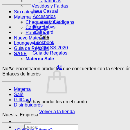
Tapabocas
Vestidos y Faldas
Línea Casual
Sin categorizar
Accesorios
Materna
Tapabocas
Chaquetas y Cardigans
Ilitia Babys
Camisetas
Gift Card
Pantalones
Sale
Nuevo Materna
Lookbook
Loungewear
LAGOM SS 2020
Guía de Regalos
Guía de Regalos
SALE
Materna Sale
$
0
No se encontraron productos que concuerden con la selección
Enlaces de Interés
Materna
Sale
GiftCard
No hay productos en el carrito.
Distribuidores
Volver a la tienda
Nuestra Empresa
Buscar